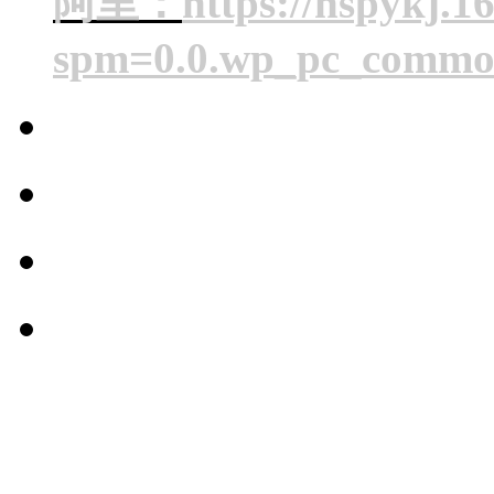
阿里：
https://hspykj.1
spm=0.0.wp_pc_commo